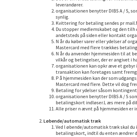
leverandører.
organisationen benytter DIBS A / S, so
synlig.
Kvittering for betaling sendes pr mail.
Du stopper medlemskabet og den tilh 
andetsteds på siden eller kontakt organ
N år du køber varer eller ydelser af o
Mastercard med flere trækkes betaling 
N år du anvender hjemmesiden til at be
vilkår og betingelser, der er angivet i
organisationen kan opkr æve et gebyr i 
transaktion kan foretages samt fremgå 
P å hjemmesiden kan der som udgangspu
Mastercard med flere. Dette vil dog fr
Betaling for ydelser såsom kontingent o
organisationen benytter DIBS A / S som
betalingskort indløser.L æs mere på di
Alle priser n ævnt på hjemmesiden er
Løbende/automatisk træk
Ved l øbende/automatisk træk skal du i
betalingskort, indtil du enten ændrer 