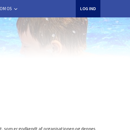
OM OS
LOG IND
rt, som er godkendt af organisationen og dennes