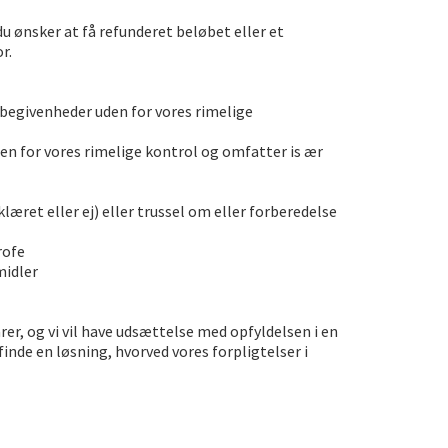
du ønsker at få refunderet beløbet eller et
r.
s begivenheder uden for vores rimelige
n for vores rimelige kontrol og omfatter is ær
læret eller ej) eller trussel om eller forberedelse
rofe
midler
er, og vi vil have udsættelse med opfyldelsen i en
finde en løsning, hvorved vores forpligtelser i