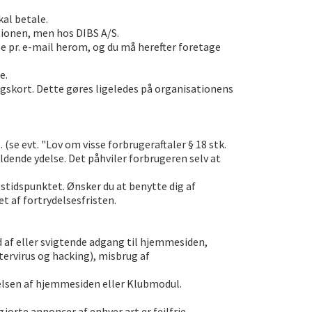
kal betale.
ionen, men hos DIBS A/S.
 pr. e-mail herom, og du må herefter foretage
e.
ingskort. Dette gøres ligeledes på organisationens
se evt. "Lov om visse forbrugeraftaler § 18 stk.
ldende ydelse. Det påhviler forbrugeren selv at
stidspunktet. Ønsker du at benytte dig af
et af fortrydelsesfristen.
 af eller svigtende adgang til hjemmesiden,
ervirus og hacking), misbrug af
elsen af hjemmesiden eller Klubmodul.
rte annoncer af enhver art er fejlfrie,