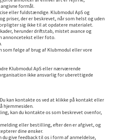
t angivne formål.
æcise eller fuldstændige. Klubmodul ApS og
g priser, der er beskrevet, når som helst og uden
ligter sig ikke til at opdatere materialet.
kader, herunder driftstab, mistet avance og
en annoncetekst eller foto.
.
 som følge af brug af Klubmodul eller vore
dmindre Klubmodul ApS eller nærværende
rganisation ikke ansvarlig for uberettigede
 Du kan kontakte os ved at klikke på kontakt eller
 på hjemmesiden.
illing, kan du kontakte os som beskrevet ovenfor,
melding eller bestilling, efter den er afgivet, og
cepterer dine ønsker.
an du give feedback til os i form af anmeldelse,