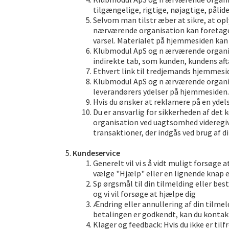
tilgængelige, rigtige, nøjagtige, pålide
Selvom man tilstr æber at sikre, at op
nærværende organisation kan foretage æ
varsel. Materialet på hjemmesiden kan
Klubmodul ApS og n ærværende organisat
indirekte tab, som kunden, kundens afta
Ethvert link til tredjemands hjemmesi
Klubmodul ApS og n ærværende organisa
leverandørers ydelser på hjemmesiden.
Hvis du ønsker at reklamere på en ydelse
Du er ansvarlig for sikkerheden af det
organisation ved uagtsomhed videregiv
transaktioner, der indgås ved brug af d
Kundeservice
Generelt vil vi s å vidt muligt forsøge
vælge "Hjælp" eller en lignende knap e
Sp ørgsmål til din tilmelding eller bes
og vi vil forsøge at hjælpe dig
Ændring eller annullering af din tilmeld
betalingen er godkendt, kan du kontakte
Klager og feedback: Hvis du ikke er tilf