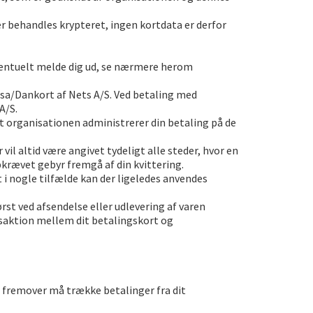
er behandles krypteret, ingen kortdata er derfor
entuelt melde dig ud, se nærmere herom
isa/Dankort af Nets A/S. Ved betaling med
A/S.
at organisationen administrerer din betaling på de
il altid være angivet tydeligt alle steder, hvor en
krævet gebyr fremgå af din kvittering.
 nogle tilfælde kan der ligeledes anvendes
rst ved afsendelse eller udlevering af varen
nsaktion mellem dit betalingskort og
 fremover må trække betalinger fra dit