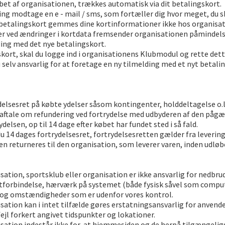
et af organisationen, trækkes automatisk via dit betalingskort.
ing modtage en e - mail / sms, som fortæller dig hvor meget, du s
betalingskort gemmes dine kortinformationer ikke hos organisat
er ved ændringer i kortdata fremsender organisationen påmindelse
ding med det nye betalingskort.
kort, skal du logge ind i organisationens Klubmodul og rette dett
u selv ansvarlig for at foretage en ny tilmelding med et nyt betal
lsesret på købte ydelser såsom kontingenter, holddeltagelse o.l. (
es aftale om refundering ved fortrydelse med udbyderen af den pågæ
elsen, op til 14 dage efter købet har fundet sted i så fald.
u 14 dages fortrydelsesret, fortrydelsesretten gælder fra levering
ren returneres til den organisation, som leverer varen, inden udløb
ion, sportsklub eller organisation er ikke ansvarlig for nedbrud
etforbindelse, hærværk på systemet (både fysisk såvel som comput
 og omstændigheder som er udenfor vores kontrol.
tion kan i intet tilfælde gøres erstatningsansvarlig for anvend
fejl forkert angivet tidspunkter og lokationer.
ion indestår ikke for, at hjemmesiden og de herpå tilgængeliggjo