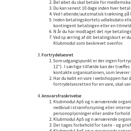
Bel øbet du skal betale for medlemskab
Du kan senest 10 dage inden hver betal
Ved l øbende/automatisk trækning på 
Inden betalingskortets udløbsdato ell
kontingent betalingen eller en tilmel
N år du har modtaget det nye betalings
Ved sp ærring af dit betalingskort er d
Klubmodul som beskrevet ovenfor.
Fortrydelsesret
Som udgangspunkt er der ingen fortryde
12") . I særlige tilfælde kan der træff
kontakte organisationen, som leverer yd
Har du købt en vare i webshoppen har d
fortrydelsesretten for en vare, skal va
Ansvarsfraskrivelse
Klubmodul ApS og n ærværende organisat
nedbrud i strømforsyning eller intern
personoplysninger eller andre forhold
Klubmodul ApS og n ærværende organisa
Der tages forbehold for taste - og pris
Klubmodul ApS og n ærværende organisat