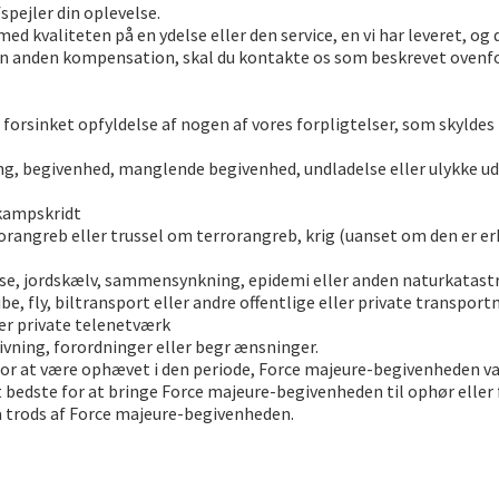
ejler din oplevelse.
ed kvaliteten på en ydelse eller den service, en vi har leveret, og 
 en anden kompensation, skal du kontakte os som beskrevet ovenfo
r forsinket opfyldelse af nogen af vores forpligtelser, som skylde
g, begivenhed, manglende begivenhed, undladelse eller ulykke ude
 kampskridt
rrorangreb eller trussel om terrorangreb, krig (uanset om den er erk
lse, jordskælv, sammensynkning, epidemi eller anden naturkatast
be, fly, biltransport eller andre offentlige eller private transport
ler private telenetværk
ivning, forordninger eller begr ænsninger.
for at være ophævet i den periode, Force majeure-begivenheden var
rt bedste for at bringe Force majeure-begivenheden til ophør eller 
å trods af Force majeure-begivenheden.