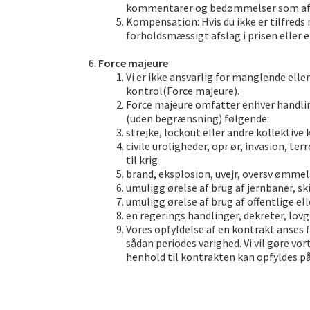
kommentarer og bedømmelser som afsp
Kompensation: Hvis du ikke er tilfreds m
forholdsmæssigt afslag i prisen eller
Force majeure
Vi er ikke ansvarlig for manglende elle
kontrol(Force majeure).
Force majeure omfatter enhver handlin
(uden begrænsning) følgende:
strejke, lockout eller andre kollektive
civile uroligheder, opr ør, invasion, te
til krig
brand, eksplosion, uvejr, oversv ømme
umuligg ørelse af brug af jernbaner, ski
umuligg ørelse af brug af offentlige el
en regerings handlinger, dekreter, lovg
Vores opfyldelse af en kontrakt anses 
sådan periodes varighed. Vi vil gøre vo
henhold til kontrakten kan opfyldes p