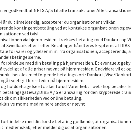
m er godkendt af NETS A/ S til alle transaktioner.Alle transaktion
N år du tilmelder dig, accepterer du organisationens vilkår.
ørende kontingentbetaling ved at kontakte organisationen og ev
isationen ved tvivl.
rganisationen via hjemmesiden, trækkes betaling med Dankort og V
af Swedbank eller Teller. Betalinger håndteres krypteret af DIBS 
tale for varer og ydelser m.m. fra organisationen, accepterer du, 
 handelsbetingelserne.
forbindelse med din betaling på hjemmesiden. Et eventuelt gebyr v
tydeligt af alle priser nævnt på hjemmesiden. Endvidere vil et op
nkt betales med følgende betalingskort: Dankort, Visa/Dankort i
emgå tydeligt flere steder på hjemmesiden.
g holddeltagelse etc. sker forud. Varer købt i webshop betales fø
 betalingsgateway.DIBS A / S er ansvarlig for den krypterede tra
bs.dk om sikkerheden ved online betaling.
 inklusive moms med mindre andet er nævnt
 forbindelse med din første betaling godkende, at organisationen
dit medlemskab, eller melder dig ud af organisationen.