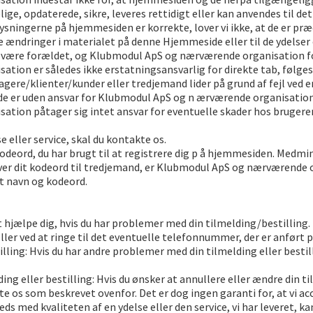
lige, opdaterede, sikre, leveres rettidigt eller kan anvendes til de
lysningerne på hjemmesiden er korrekte, lover vi ikke, at de er pr
ndringer i materialet på denne Hjemmeside eller til de ydelser o
 være forældet, og Klubmodul ApS og nærværende organisation forp
ion er således ikke erstatningsansvarlig for direkte tab, følges
gere/klienter/kunder eller tredjemand lider på grund af fejl ved 
de er uden ansvar for Klubmodul ApS og n ærværende organisation
tion påtager sig intet ansvar for eventuelle skader hos brugeren
 eller service, skal du kontakte os.
 kodeord, du har brugt til at registrere dig p å hjemmesiden. Me
er dit kodeord til tredjemand, er Klubmodul ApS og nærværende o
it navn og kodeord.
 at hjælpe dig, hvis du har problemer med din tilmelding/bestilling.
ller ved at ringe til det eventuelle telefonnummer, der er anført
tilling: Hvis du har andre problemer med din tilmelding eller best
ing eller bestilling: Hvis du ønsker at annullere eller ændre din til
 os som beskrevet ovenfor. Det er dog ingen garanti for, at vi ac
reds med kvaliteten af en ydelse eller den service, vi har leveret, k