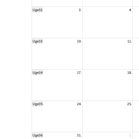
Uge32
3.
4.
Uge33
10.
11.
Uge34
17.
18.
Uge35
24.
25.
Uge36
31.
1.