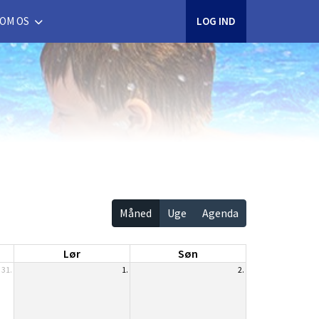
OM OS
LOG IND
Måned
Uge
Agenda
Lør
Søn
31.
1.
2.