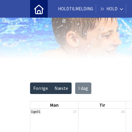
HOLDTILMELDING
HOLD
Vis alle
Forrige
Næste
I dag
Man
Tir
Uge31
27.
28.